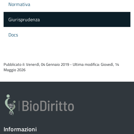
Normativa
Giurisprudenza
Docs
torna
all'inizio
Pubblicato il: Venerdì, 04 Gennaio 2019 - Ultima modifica: Giovedì, 14
del
Maggio 2026
contenuto
Informazioni