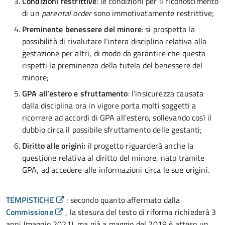
Condizioni restrittive
: le condizioni per il riconoscimento
di un
parental order
sono immotivatamente restrittive;
Preminente benessere del minore
: si prospetta la
possibilità di rivalutare l’intera disciplina relativa alla
gestazione per altri, di modo da garantire che questa
rispetti la preminenza della tutela del benessere del
minore;
GPA all’estero e sfruttamento
: l’insicurezza causata
dalla disciplina ora in vigore porta molti soggetti a
ricorrere ad accordi di GPA all’estero, sollevando così il
dubbio circa il possibile sfruttamento delle gestanti;
Diritto alle origini:
il progetto riguarderà anche la
questione relativa al diritto del minore, nato tramite
GPA, ad accedere alle informazioni circa le sue origini.
TEMPISTICHE
: secondo quanto affermato dalla
Commissione
, la stesura del testo di riforma richiederà 3
anni (maggio 2021), ma già a maggio del 2019 è atteso un