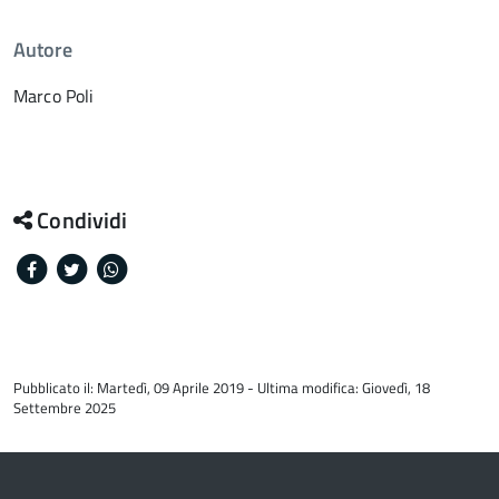
Autore
Marco Poli
Condividi
Facebook
Twitter
Whatsapp
torna
all'inizio
Pubblicato il: Martedì, 09 Aprile 2019 - Ultima modifica: Giovedì, 18
del
Settembre 2025
contenuto