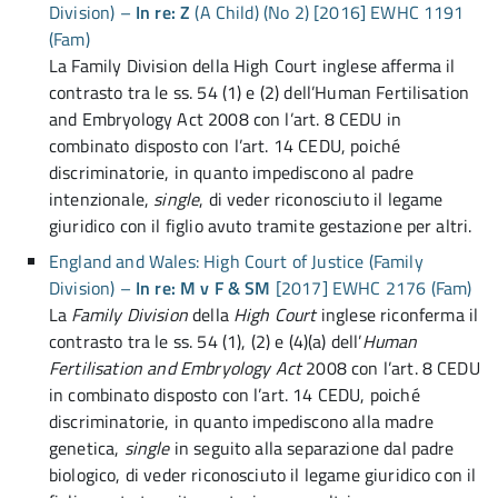
Division) –
In re: Z
(A Child) (No 2) [2016] EWHC 1191
(Fam)
La Family Division della High Court inglese afferma il
contrasto tra le ss. 54 (1) e (2) dell’Human Fertilisation
and Embryology Act 2008 con l’art. 8 CEDU in
combinato disposto con l’art. 14 CEDU, poiché
discriminatorie, in quanto impediscono al padre
intenzionale,
single
, di veder riconosciuto il legame
giuridico con il figlio avuto tramite gestazione per altri.
England and Wales: High Court of Justice (Family
Division) –
In re: M v F & SM
[2017] EWHC 2176 (Fam)
La
Family Division
della
High Court
inglese riconferma il
contrasto tra le ss. 54 (1), (2) e (4)(a) dell’
Human
Fertilisation and Embryology Act
2008 con l’art. 8 CEDU
in combinato disposto con l’art. 14 CEDU, poiché
discriminatorie, in quanto impediscono alla madre
genetica,
single
in seguito alla separazione dal padre
biologico, di veder riconosciuto il legame giuridico con il