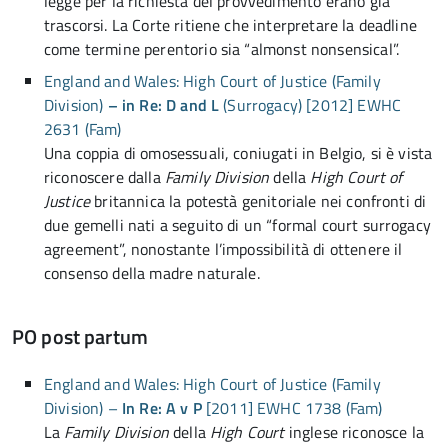
legge per la richiesta del provvedimento erano già
trascorsi. La Corte ritiene che interpretare la deadline
come termine perentorio sia “almonst nonsensical”.
England and Wales: High Court of Justice (Family
Division)
– in Re: D and L
(Surrogacy) [2012] EWHC
2631 (Fam)
Una coppia di omosessuali, coniugati in Belgio, si è vista
riconoscere dalla
Family Division
della
High Court of
Justice
britannica la potestà genitoriale nei confronti di
due gemelli nati a seguito di un “formal court surrogacy
agreement”, nonostante l’impossibilità di ottenere il
consenso della madre naturale.
PO post partum
England and Wales: High Court of Justice (Family
Division) –
In Re: A v P
[2011] EWHC 1738 (Fam)
La
Family Division
della
High Court
inglese riconosce la