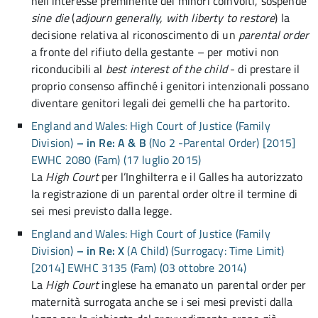
nell’interesse preminente dei minori coinvolti, sospende
sine die
(
adjourn generally, with liberty to restore
) la
decisione relativa al riconoscimento di un
parental order
a fronte del rifiuto della gestante – per motivi non
riconducibili al
best interest of the child
- di prestare il
proprio consenso affinché i genitori intenzionali possano
diventare genitori legali dei gemelli che ha partorito.
England and Wales: High Court of Justice (Family
Division)
– in Re: A & B
(No 2 -Parental Order) [2015]
EWHC 2080 (Fam) (17 luglio 2015)
La
High Court
per l’Inghilterra e il Galles ha autorizzato
la registrazione di un parental order oltre il termine di
sei mesi previsto dalla legge.
England and Wales: High Court of Justice (Family
Division)
– in Re: X
(A Child) (Surrogacy: Time Limit)
[2014] EWHC 3135 (Fam) (03 ottobre 2014)
La
High Court
inglese ha emanato un parental order per
maternità surrogata anche se i sei mesi previsti dalla