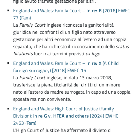
figlio avuto tramite gestazione per altri.
England and Wales: Family Court –
In re: B
[2016] EWFC
77 (Fam)
La
Family Court
inglese riconosce la genitorialità
giuridica nei confronti di un figlio nato attraverso
gestazione per altri economica all’estero ad una coppia
separata, che ha richiesto il riconoscimento dello
status
filiationis
fuori dai termini previsti
ex lege.
England and Wales: Family Court – I
n re: X
(A Child:
foreign surrogacy) [2018] EWFC 15
La
Family Court
inglese, in data 13 marzo 2018,
trasferisce la piena titolarità dei diritti di un minore
nato all’estero da madre surrogata in capo ad una coppia
sposata ma non convivente.
England and Wales: High Court of Justice (Family
Division):
In re
G v. HFEA and others
[2024] EWHC
2453 (Fam)
L’High Court of Justice ha affermato il divieto di