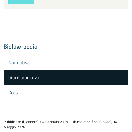
Biolaw-pedia
Normativa
Giurisprudenza
Docs
torna
all'inizio
Pubblicato il: Venerdì, 04 Gennaio 2019 - Ultima modifica: Giovedì, 14
del
Maggio 2026
contenuto