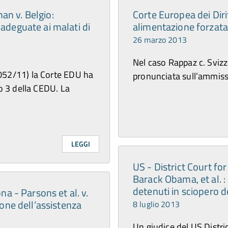
an v. Belgio:
Corte Europea dei Diri
 adeguate ai malati di
alimentazione forzata
26 marzo 2013
Nel caso Rappaz c. Svizz
052/11) la Corte EDU ha
pronunciata sull’ammissib
lo 3 della CEDU. La
LEGGI
US - District Court for
Barack Obama, et al. :
detenuti in sciopero d
ona - Parsons et al. v.
zione dell’assistenza
8 luglio 2013
Un giudice del US Distri