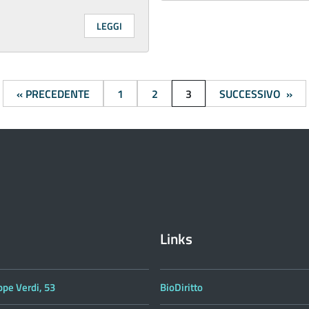
LEGGI
« PRECEDENTE
1
2
3
SUCCESSIVO »
Links
ppe Verdi, 53
BioDiritto