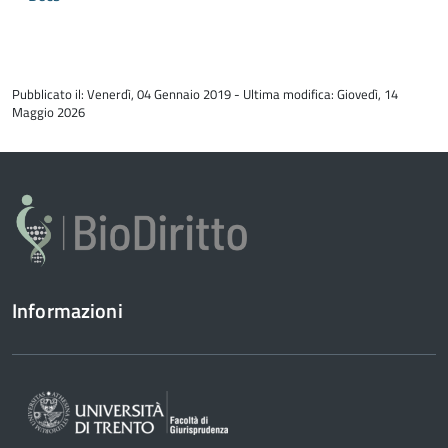
torna
all'inizio
Pubblicato il: Venerdì, 04 Gennaio 2019 - Ultima modifica: Giovedì, 14
del
Maggio 2026
contenuto
Informazioni