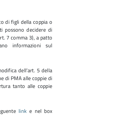
o di figli della coppia o
ti possono decidere di
art. 7 comma 3), a patto
ano informazioni sul
difica dell’art. 5 della
he di PMA alle coppie di
tura tanto alle coppie
seguente
link
e nel box