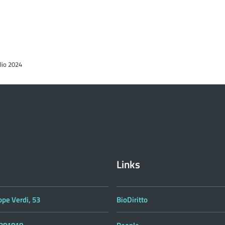
lio 2024
Links
ppe Verdi, 53
BioDiritto