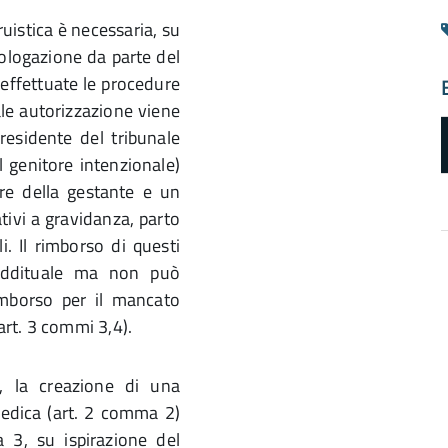
ruistica è necessaria, su
mologazione da parte del
 effettuate le procedure
le autorizzazione viene
residente del tribunale
il genitore intenzionale)
ore della gestante e un
ativi a gravidanza, parto
i. Il rimborso di questi
reddituale ma non può
imborso per il mancato
rt. 3 commi 3,4).
a
d
à, la creazione di una
dica (art. 2 comma 2)
 3, su ispirazione del