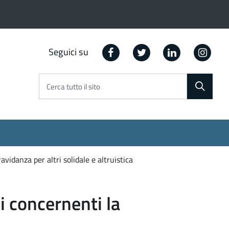
Facebook
Twitter
Linkedin
Ins
Seguici su
Cerca tutto il sito
idanza per altri solidale e altruistica
 concernenti la