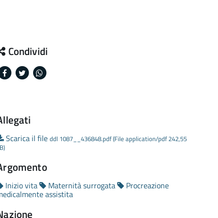
Condividi
Facebook
Twitter
Whatsapp
Allegati
Scarica il file
ddl 1087__436848.pdf (File application/pdf 242,55
B)
Argomento
Inizio vita
Maternità surrogata
Procreazione
medicalmente assistita
Nazione