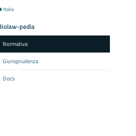
Italia
Biolaw-pedia
Normativa
Giurisprudenza
Docs
torna
ll'inizio
el
contenuto