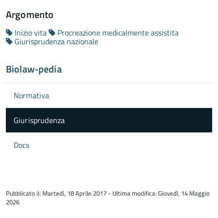
Argomento
Inizio vita
Procreazione medicalmente assistita
Giurisprudenza nazionale
Biolaw-pedia
Normativa
Giurisprudenza
Docs
torna
all'inizio
Pubblicato il: Martedì, 18 Aprile 2017 - Ultima modifica: Giovedì, 14 Maggio
del
2026
contenuto