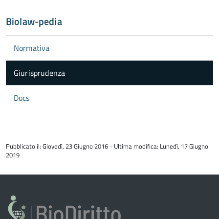
Biolaw-pedia
Normativa
Giurisprudenza
Docs
torna
all'inizio
Pubblicato il: Giovedì, 23 Giugno 2016 - Ultima modifica: Lunedì, 17 Giugno
del
2019
contenuto