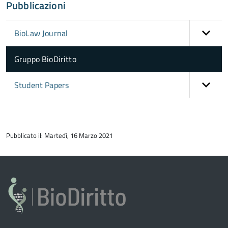
Pubblicazioni
BioLaw Journal
Gruppo BioDiritto
Student Papers
torna
all'inizio
Pubblicato il: Martedì, 16 Marzo 2021
del
contenuto