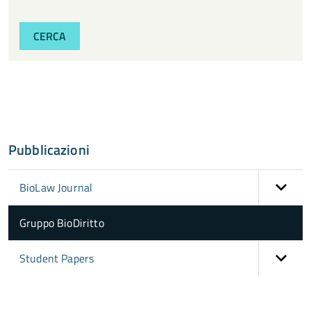
CERCA
Pubblicazioni
BioLaw Journal
Gruppo BioDiritto
Student Papers
torna