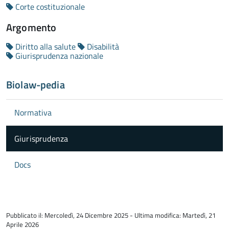
Corte costituzionale
Argomento
Diritto alla salute
Disabilità
Giurisprudenza nazionale
Biolaw-pedia
Normativa
Giurisprudenza
Docs
torna
all'inizio
Pubblicato il: Mercoledì, 24 Dicembre 2025 - Ultima modifica: Martedì, 21
del
Aprile 2026
contenuto