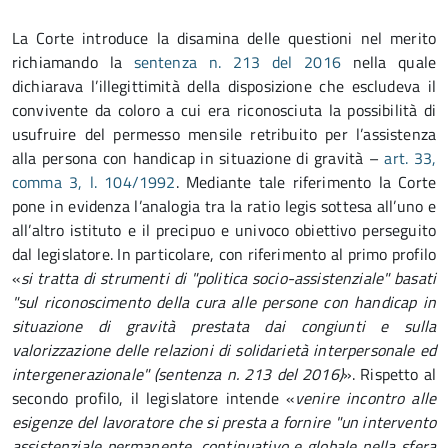
La Corte introduce la disamina delle questioni nel merito
richiamando la
sentenza n. 213 del 2016
nella quale
dichiarava l’illegittimità della disposizione che escludeva il
convivente da coloro a cui era riconosciuta la possibilità di
usufruire del permesso mensile retribuito per l’assistenza
alla persona con handicap in situazione di gravità –
art. 33,
comma 3, l. 104/1992
. Mediante tale riferimento la Corte
pone in evidenza l’analogia tra la ratio legis sottesa all’uno e
all’altro istituto e il precipuo e univoco obiettivo perseguito
dal legislatore. In particolare, con riferimento al primo profilo
«
si tratta di strumenti di "politica socio-assistenziale" basati
"sul riconoscimento della cura alle persone con handicap in
situazione di gravità prestata dai congiunti e sulla
valorizzazione delle relazioni di solidarietà interpersonale ed
intergenerazionale" (sentenza n. 213 del 2016)
». Rispetto al
secondo profilo, il legislatore intende «
venire incontro alle
esigenze del lavoratore che si presta a fornire "un intervento
assistenziale permanente, continuativo e globale nella sfera