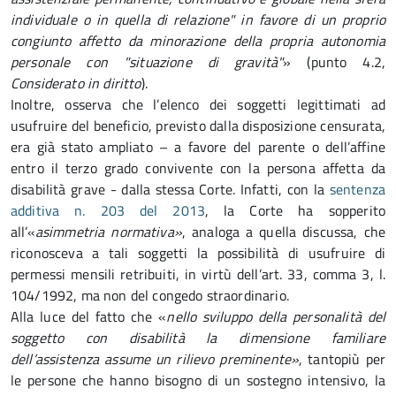
individuale o in quella di relazione" in favore di un proprio
congiunto affetto da minorazione della propria autonomia
personale con "situazione di gravità"
» (punto 4.2,
Considerato in diritto
).
Inoltre, osserva che l’elenco dei soggetti legittimati ad
usufruire del beneficio, previsto dalla disposizione censurata,
era già stato ampliato – a favore del parente o dell’affine
entro il terzo grado convivente con la persona affetta da
disabilità grave - dalla stessa Corte. Infatti, con la
sentenza
additiva n. 203 del 2013
, la Corte ha sopperito
all’«
asimmetria normativa»
, analoga a quella discussa, che
riconosceva a tali soggetti la possibilità di usufruire di
permessi mensili retribuiti, in virtù dell’art. 33, comma 3, l.
104/1992, ma non del congedo straordinario.
Alla luce del fatto che «
nello sviluppo della personalità del
soggetto con disabilità la dimensione familiare
dell’assistenza assume un rilievo preminente»
, tantopiù per
le persone che hanno bisogno di un sostegno intensivo, la