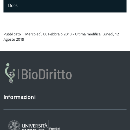
Docs
torna
all'inizio
Pubblicato il: Mercoledì, 06 Febbraio 2013 - Ultima modifica: Lunedì, 12
del
Agosto 2019
contenuto
Informazioni