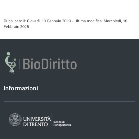
torna
all'inizio
Pubblicato il: Giovedì, 10 Gennaio 2019 - Ultima modifica: Mercoledì, 18
del
Febbraio 2026
contenuto
Informazioni