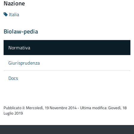
Nazione
Italia
Biolaw-pedia
Normativa
Giurisprudenza
Docs
torna
all'inizio
Pubblicato il: Mercoledì, 19 Novembre 2014 - Ultima modifica: Giovedì, 18
del
Luglio 2019
contenuto