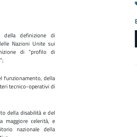
 della definizione di
elle Nazioni Unite sui
nizione di “profilo di
”;
del funzionamento, della
iteri tecnico-operativi di
a
d
o della disabilità e del
a maggiore celerità, e
torio nazionale della