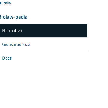
Italia
Biolaw-pedia
Normativa
Giurisprudenza
Docs
torna
ll'inizio
el
contenuto