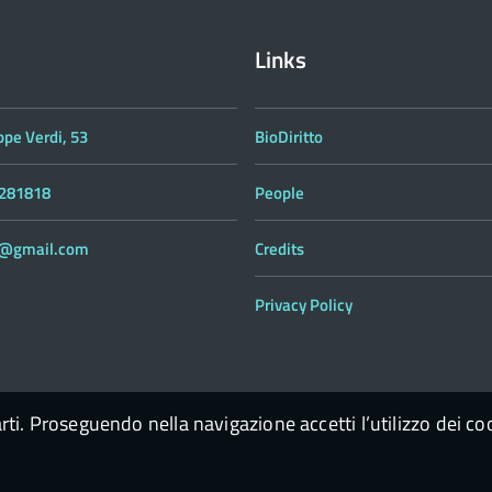
Links
ppe Verdi, 53
BioDiritto
 281818
People
to@gmail.com
Credits
Privacy Policy
arti. Proseguendo nella navigazione accetti l’utilizzo dei co
enContent Scarl