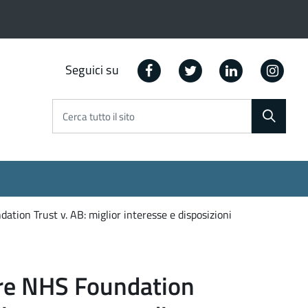
Facebook
Twitter
Linkedin
Ins
Seguici su
Cerca tutto il sito
ion Trust v. AB: miglior interesse e disposizioni
are NHS Foundation