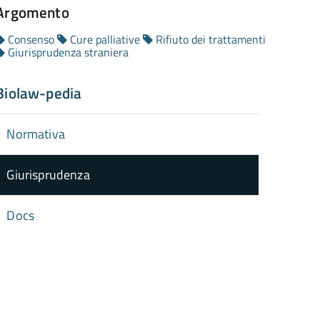
Argomento
Consenso
Cure palliative
Rifiuto dei trattamenti
Giurisprudenza straniera
Biolaw-pedia
Normativa
Giurisprudenza
Docs
torna
ll'inizio
el
contenuto