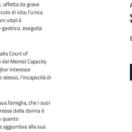
, affetta da grave
olo di vita; l’unica
i vitali è
-gastrico, eseguita
 alla Court of
15 del Mental Capacity
lior interesse
 stesso, l’incapacità di
sua famiglia, che i suoi
eresse della donna è
a
in quanto
d
a aggiuntiva alla sua