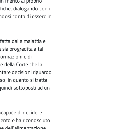
in merito al proprio
diche, dialogando con i
ndosi conto di essere in
fatta dalla malattia e
 sia progredita a tal
nformazioni e di
e della Corte che la
ntare decisioni riguardo
o, in quanto si tratta
quindi sottoposti ad un
incapace di decidere
amento e ha riconosciuto
ne dell’alimentazione