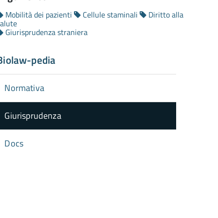
Mobilità dei pazienti
Cellule staminali
Diritto alla
salute
Giurisprudenza straniera
Biolaw-pedia
Normativa
Giurisprudenza
Docs
torna
ll'inizio
el
contenuto