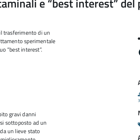
taminali e “best interest” del
il trasferimento di un
rattamento sperimentale
uo “best interest”.
3
bito gravi danni
rsi sottoposto ad un
da un lieve stato
 miglioramento.