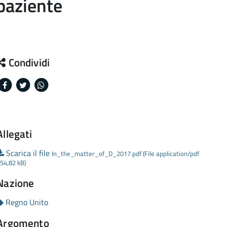
 paziente
Condividi
Facebook
Twitter
Whatsapp
Allegati
Scarica il file
In_the_matter_of_D_2017.pdf (File application/pdf
54,82 kB)
Nazione
Regno Unito
Argomento