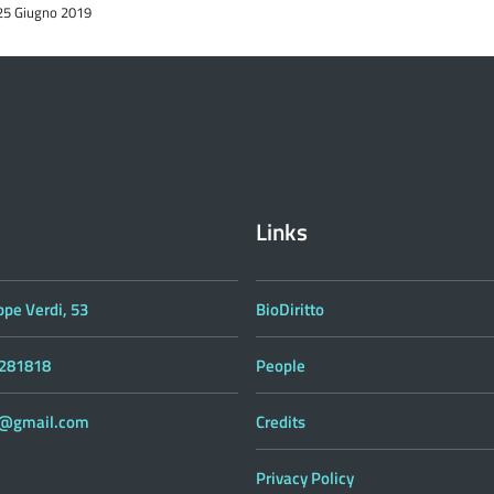
 25 Giugno 2019
Links
ppe Verdi, 53
BioDiritto
 281818
People
to@gmail.com
Credits
Privacy Policy