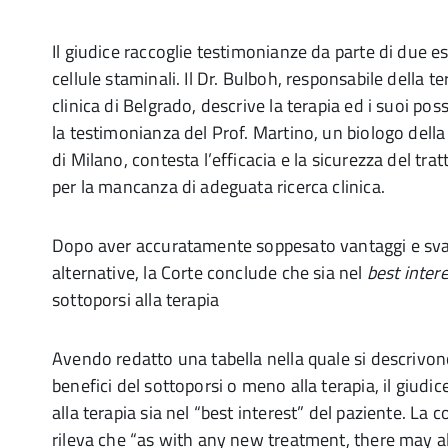
Il giudice raccoglie testimonianze da parte di due es
cellule staminali. Il Dr. Bulboh, responsabile della t
clinica di Belgrado, descrive la terapia ed i suoi possi
la testimonianza del Prof. Martino, un biologo della
di Milano, contesta l’efficacia e la sicurezza del tra
per la mancanza di adeguata ricerca clinica.
Dopo aver accuratamente soppesato vantaggi e sva
alternative, la Corte conclude che sia nel
best inter
sottoporsi alla terapia
Avendo redatto una tabella nella quale si descrivono 
benefici del sottoporsi o meno alla terapia, il giudi
alla terapia sia nel “best interest” del paziente. La co
rileva che “as with any new treatment, there may a