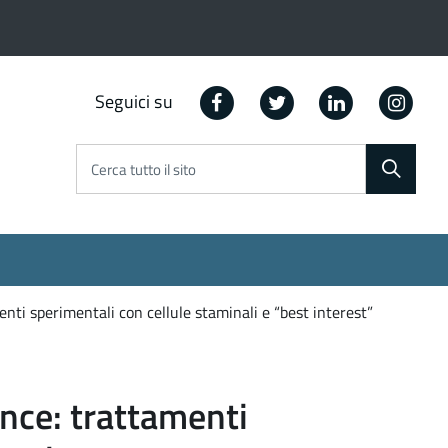
Facebook
Twitter
Linkedin
Ins
Seguici su
Cerca tutto il sito
enti sperimentali con cellule staminali e “best interest”
ence: trattamenti