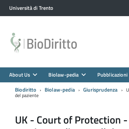
Università di Trento
About Us
Biolaw-pedia
Pubblicazioni
Biodiritto
Biolaw-pedia
Giurisprudenza
U
del paziente
UK - Court of Protection -