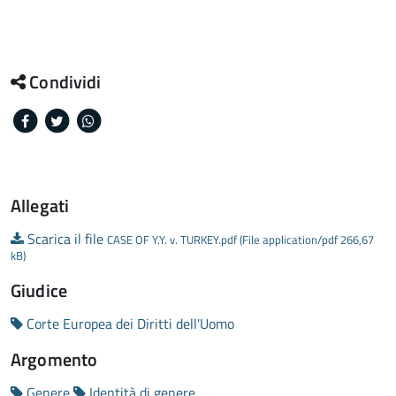
Condividi
Facebook
Twitter
Whatsapp
Allegati
Scarica il file
CASE OF Y.Y. v. TURKEY.pdf (File application/pdf 266,67
kB)
Giudice
Corte Europea dei Diritti dell'Uomo
Argomento
Genere
Identità di genere