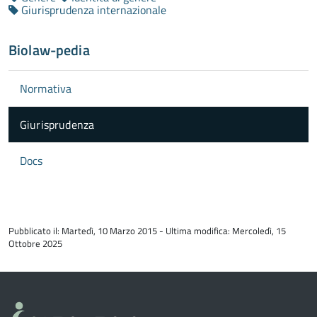
Giurisprudenza internazionale
Biolaw-pedia
Normativa
Giurisprudenza
Docs
torna
all'inizio
Pubblicato il: Martedì, 10 Marzo 2015 - Ultima modifica: Mercoledì, 15
del
Ottobre 2025
contenuto