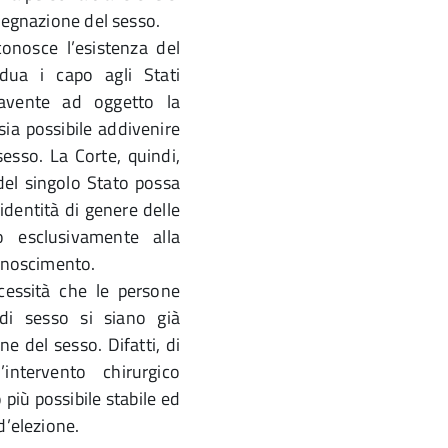
ssegnazione del sesso.
conosce l’esistenza del
vidua i capo agli Stati
 avente ad oggetto la
ia possibile addivenire
 sesso. La Corte, quindi,
del singolo Stato possa
’identità di genere delle
o esclusivamente alla
conoscimento.
cessità che le persone
e di sesso si siano già
ne del sesso. Difatti, di
’intervento chirurgico
iù possibile stabile ed
d’elezione.