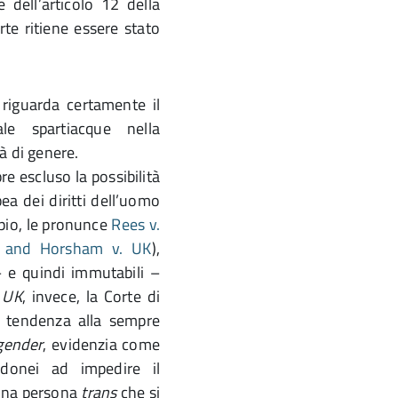
 dell’articolo 12 della
te ritiene essere stato
 riguarda certamente il
e spartiacque nella
à di genere.
e escluso la possibilità
ea dei diritti dell’uomo
mpio, le pronunce
Rees v.
d and Horsham v. UK
),
– e quindi immutabili –
 UK
, invece, la Corte di
a tendenza alla sempre
gender
, evidenzia come
idonei ad impedire il
 una persona
trans
che si