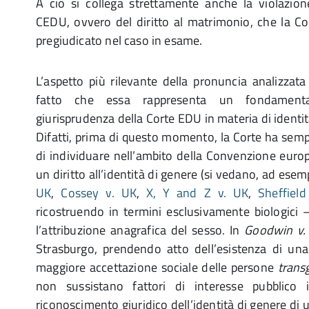
A ciò si collega strettamente anche la violazione
CEDU, ovvero del diritto al matrimonio, che la Cor
pregiudicato nel caso in esame.
L’aspetto più rilevante della pronuncia analizzata
fatto che essa rappresenta un fondamental
giurisprudenza della Corte EDU in materia di identit
Difatti, prima di questo momento, la Corte ha sempr
di individuare nell’ambito della Convenzione europ
un diritto all’identità di genere (si vedano, ad ese
UK
,
Cossey v. UK
,
X, Y and Z v. UK
,
Sheffiel
ricostruendo in termini esclusivamente biologici 
l’attribuzione anagrafica del sesso. In
Goodwin v.
Strasburgo, prendendo atto dell’esistenza di un
maggiore accettazione sociale delle persone
trans
non sussistano fattori di interesse pubblico 
riconoscimento giuridico dell’identità di genere di