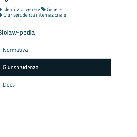
Identità di genere
Genere
Giurisprudenza internazionale
Biolaw-pedia
Normativa
Giurisprudenza
Docs
torna
ll'inizio
el
contenuto