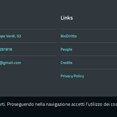
Links
ppe Verdi, 53
BioDiritto
 281818
People
to@gmail.com
Credits
Privacy Policy
arti. Proseguendo nella navigazione accetti l’utilizzo dei co
enContent Scarl