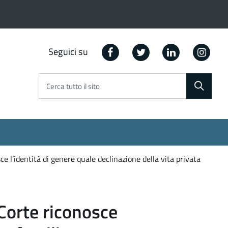
Facebook
Twitter
Linkedin
Ins
Seguici su
Cerca tutto il sito
ce l’identità di genere quale declinazione della vita privata
 Corte riconosce