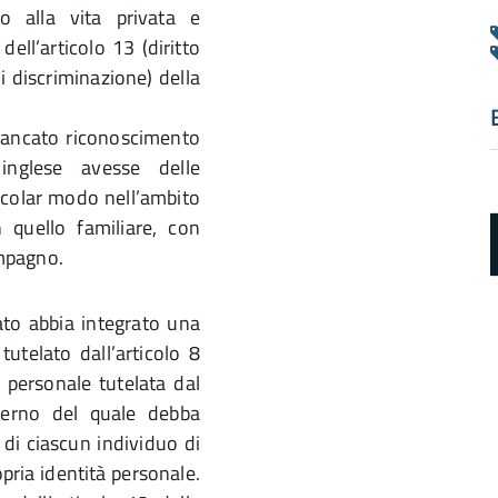
to alla vita privata e
dell’articolo 13 (diritto
di discriminazione) della
 mancato riconoscimento
inglese avesse delle
ticolar modo nell’ambito
n quello familiare, con
ompagno.
ato abbia integrato una
 tutelato dall’articolo 8
a personale tutelata dal
a
nterno del quale debba
d
 di ciascun individuo di
pria identità personale.