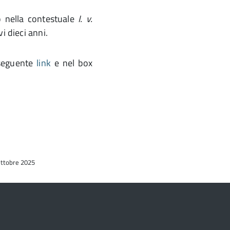
o nella contestuale
I. v.
i dieci anni.
 seguente
link
e nel box
 Ottobre 2025