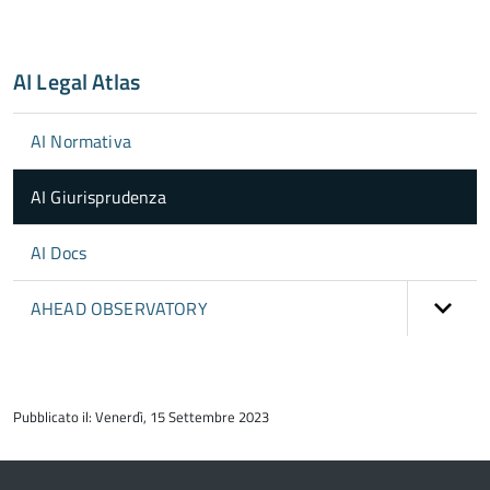
AI Legal Atlas
AI Normativa
AI Giurisprudenza
AI Docs
AHEAD OBSERVATORY
torna
all'inizio
Pubblicato il: Venerdì, 15 Settembre 2023
del
contenuto