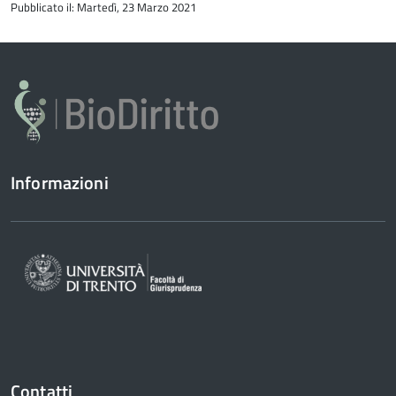
Pubblicato il: Martedì, 23 Marzo 2021
del
contenuto
Informazioni
Contatti