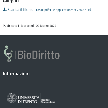
Allegati
Scarica il file
15_Frosini.pdf (File application/pdf 250,57 kB)
torna
all'inizio
Pubblicato il: Mercoledì, 02 Marzo 2022
del
contenuto
Informazioni