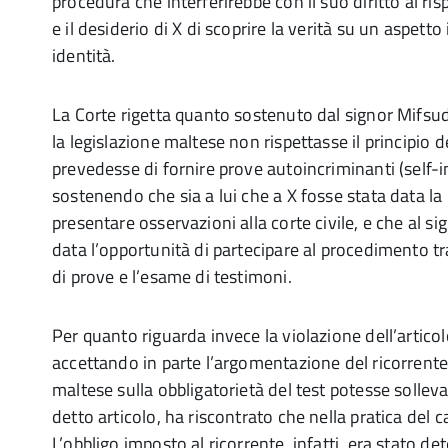
procedura che interferirebbe con il suo diritto al risp
e il desiderio di X di scoprire la verità su un aspett
identità.
La Corte rigetta quanto sostenuto dal signor Mifsud
la legislazione maltese non rispettasse il principio d
prevedesse di fornire prove autoincriminanti (self-
sostenendo che sia a lui che a X fosse stata data la p
presentare osservazioni alla corte civile, e che al s
data l’opportunità di partecipare al procedimento t
di prove e l’esame di testimoni.
Per quanto riguarda invece la violazione dell’articolo
accettando in parte l’argomentazione del ricorrente 
maltese sulla obbligatorietà del test potesse solle
detto articolo, ha riscontrato che nella pratica del 
L’obbligo imposto al ricorrente, infatti, era stato 