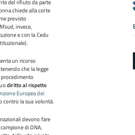
te del rifiuto da parte
 donna chiede alla corte
ome previsto
 Mifsud, invece,
ituzione e con la Cedu
tituzionale).
senta un ricorso
ostenendo che la legge
el procedimento
 suo
diritto al rispetto
nzione Europea dei
to contro la sua volontà.
a
d
 nazionali devono fare
 un campione di DNA,