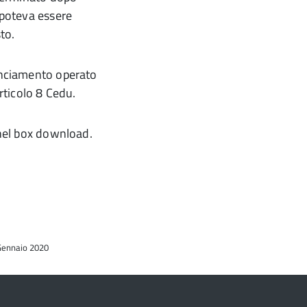
n poteva essere
to.
lanciamento operato
articolo 8 Cedu.
nel box download.
 Gennaio 2020