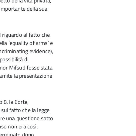
etto della vita privata,
o importante della sua
 riguardo al fatto che
ella ‘equality of arms’ e
incriminating evidence),
ossibilità di
ignor Mifsud fosse stata
ramite la presentazione
 8, la Corte,
sul fatto che la legge
vare una questione sotto
caso non era così.
determinato dopo