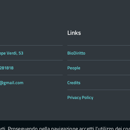
Links
ppe Verdi, 53
BioDiritto
 281818
People
to@gmail.com
Credits
Privacy Policy
arti. Proseguendo nella navigazione accetti l’utilizzo dei co