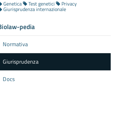
Genetica
Test genetici
Privacy
Giurisprudenza internazionale
Biolaw-pedia
Normativa
Giurisprudenza
Docs
torna
ll'inizio
el
contenuto