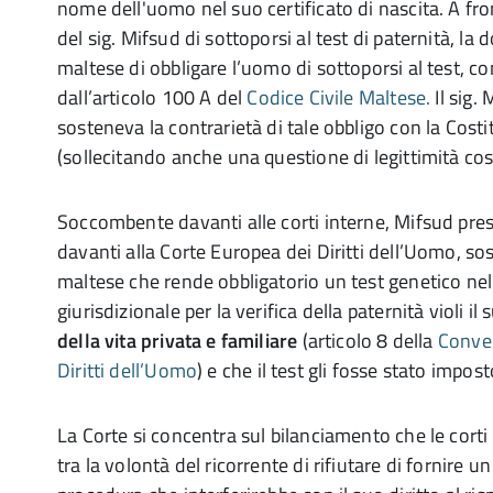
nome dell'uomo nel suo certificato di nascita. A fron
del sig. Mifsud di sottoporsi al test di paternità, la
maltese di obbligare l’uomo di sottoporsi al test, c
dall’articolo 100 A del
Codice Civile Maltese.
Il sig.
sosteneva la contrarietà di tale obbligo con la Cost
(sollecitando anche una questione di legittimità cos
Soccombente davanti alle corti interne, Mifsud pre
davanti alla Corte Europea dei Diritti dell’Uomo, s
maltese che rende obbligatorio un test genetico n
giurisdizionale per la verifica della paternità violi il
della vita privata e familiare
(articolo 8 della
Conve
Diritti dell’Uomo
) e che il test gli fosse stato impos
La Corte si concentra sul bilanciamento che le corti
tra la volontà del ricorrente di rifiutare di fornire