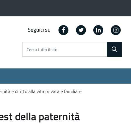
Facebook
Twitter
Linkedin
Ins
Seguici su
Cerca tutto il sito
nità e diritto alla vita privata e familiare
est della paternità