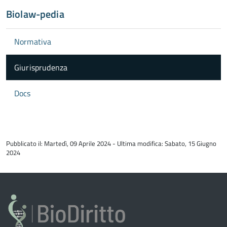
Biolaw-pedia
Normativa
Giurisprudenza
Docs
torna
all'inizio
Pubblicato il: Martedì, 09 Aprile 2024 - Ultima modifica: Sabato, 15 Giugno
del
2024
contenuto