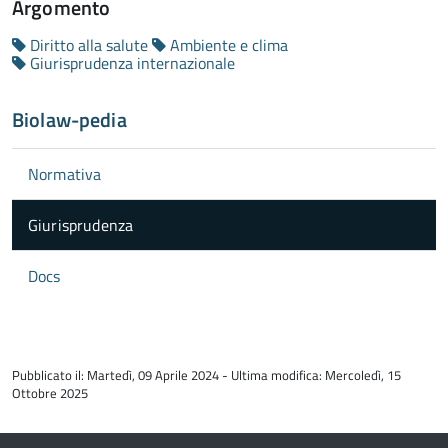
Argomento
Diritto alla salute
Ambiente e clima
Giurisprudenza internazionale
Biolaw-pedia
Normativa
Giurisprudenza
Docs
torna
all'inizio
Pubblicato il: Martedì, 09 Aprile 2024 - Ultima modifica: Mercoledì, 15
del
Ottobre 2025
contenuto