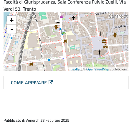
Facoltà di Giurisprudenza, Sala Conferenze Fulvio Zuelli, Via
Verdi 53, Trento
+
-
Leaflet
| ©
OpenStreetMap
contributors
COME ARRIVARE
torna
all'inizio
Pubblicato il: Venerdì, 28 Febbraio 2025
del
contenuto