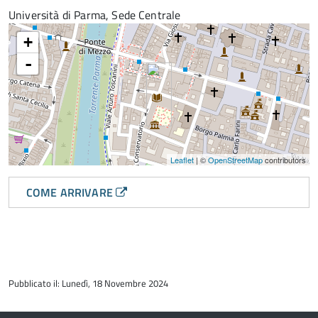
Università di Parma, Sede Centrale
+
-
Leaflet
| ©
OpenStreetMap
contributors
COME ARRIVARE
torna
all'inizio
Pubblicato il: Lunedì, 18 Novembre 2024
del
contenuto