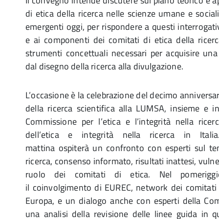
Il convegno intende discutere sul piano teorico e ap
di etica della ricerca nelle scienze umane e sociali
emergenti oggi, per rispondere a questi interrogativ
e ai componenti dei comitati di etica della ricerc
strumenti concettuali necessari per acquisire una
dal disegno della ricerca alla divulgazione.
L’occasione è la celebrazione del decimo anniversar
della ricerca scientifica alla LUMSA, insieme e i
Commissione per l’etica e l’integrità nella rice
dell’etica e integrità nella ricerca in Ital
mattina ospiterà un confronto con esperti sul tem
ricerca, consenso informato, risultati inattesi, vulner
ruolo dei comitati di etica. Nel pomeriggi
il coinvolgimento di EUREC, network dei comitati d
Europa, e un dialogo anche con esperti della Co
una analisi della revisione delle linee guida in q