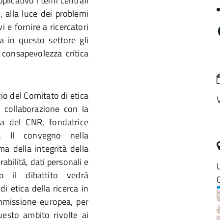
plicativo i temi centrali
, alla luce dei problemi
i e fornire a ricercatori
a in questo settore gli
 consapevolezza critica
io del Comitato di etica
n collaborazione con la
rca del CNR, fondatrice
ia. Il convegno nella
a della integrità della
abilità, dati personali e
o il dibattito vedrà
i etica della ricerca in
mmissione europea, per
uesto ambito rivolte ai