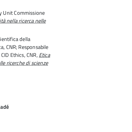
ty Unit Commissione
ità nella ricerca nelle
ientifica della
rca, CNR; Responsabile
l CID Ethics, CNR,
Etica
lle ricerche di scienze
nadé