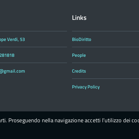
Links
ppe Verdi, 53
BioDiritto
 281818
People
to@gmail.com
Credits
Privacy Policy
arti. Proseguendo nella navigazione accetti l’utilizzo dei co
enContent Scarl